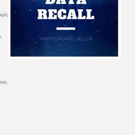
ογές
ι
ιος.